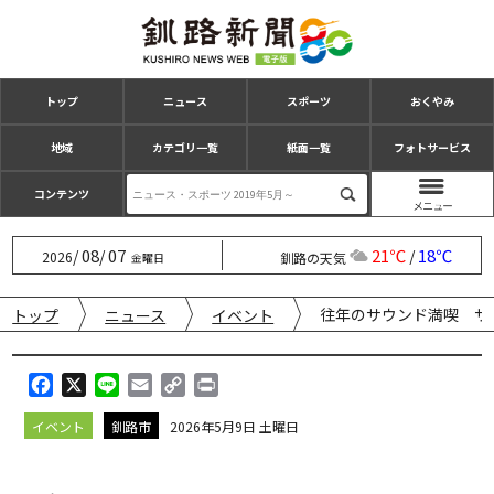
トップ
ニュース
スポーツ
おくやみ
地域
カテゴリ一覧
紙面一覧
フォトサービス
コンテンツ
08
07
21℃
18℃
/
/
/
2026
釧路の天気
金曜日
往年のサウンド満喫 ザ
トップ
ニュース
イベント
F
X
L
E
C
P
a
i
m
o
r
イベント
釧路市
2026年5月9日 土曜日
c
n
a
p
i
e
e
i
y
n
b
l
L
t