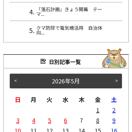
「落石計画」きょう開幕 テー
マ...
クマ防除で電気柵活用 自治体
向...
日別記事一覧
2026年5月
<
>
日
月
火
水
木
金
土
1
2
3
4
5
6
7
8
9
10
11
12
13
14
15
16