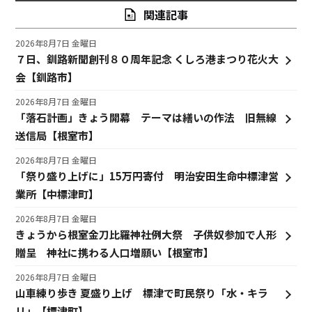
関連記事
2026年8月7日 金曜日
７日、釧路新聞創刊８０周年記念 くしろ港まつり花火大
会【釧路市】
2026年8月7日 金曜日
「落石計画」きょう開幕 テーマは繕いの作法 旧無線
送信局【根室市】
2026年8月7日 金曜日
「祭り盛り上げに」15万円寄付 明治安田生命中標津営
業所【中標津町】
2026年8月7日 金曜日
きょうから根室金刀比羅神社例大祭 子供奴参加で人形
贈呈 神社に携わる人口増願い【根室市】
2026年8月7日 金曜日
山車練り歩き 夏盛り上げ 標津で町民祭り「水・キラ
リ」【標津町】