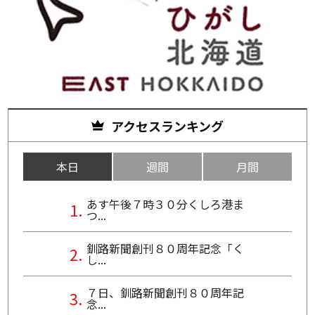
アクセスランキング
本日
週間
月間
あす午後７時３０分くしろ港ま
つ...
釧路新聞創刊８０周年記念「く
し...
７日、釧路新聞創刊８０周年記
念...