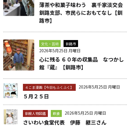
薄茶や和菓子味わう 裏千家淡交会
釧路支部、市民らにおもてなし【釧
路市】
文化・芸術
釧路市
2026年5月25日 月曜日
心に残る ６０年の収集品 なつかし
館『蔵』【釧路市】
2026年5月25日 月曜日
４こま漫画【今日もふくふく】
５月２５日
2026年5月25日 月曜日
釧根人物図鑑
飲食
さいわい食堂代表 伊藤 継三さん