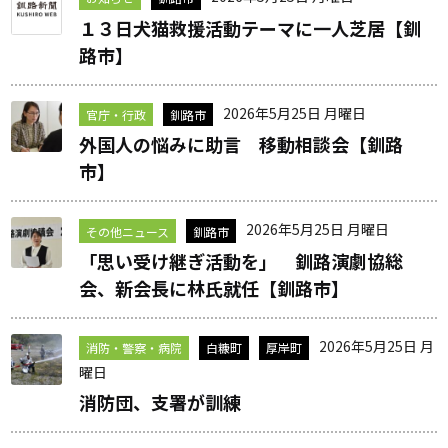
１３日犬猫救援活動テーマに一人芝居【釧
路市】
2026年5月25日 月曜日
官庁・行政
釧路市
外国人の悩みに助言 移動相談会【釧路
市】
2026年5月25日 月曜日
その他ニュース
釧路市
「思い受け継ぎ活動を」 釧路演劇協総
会、新会長に林氏就任【釧路市】
2026年5月25日 月
消防・警察・病院
白糠町
厚岸町
曜日
消防団、支署が訓練