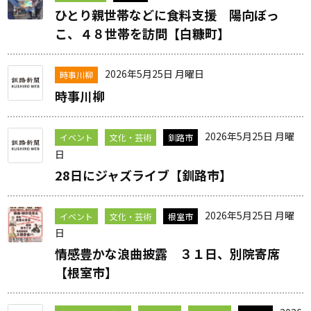
ひとり親世帯などに食料支援 陽向ぼっ
こ、４８世帯を訪問【白糠町】
2026年5月25日 月曜日
時事川柳
時事川柳
2026年5月25日 月曜
イベント
文化・芸術
釧路市
日
28日にジャズライブ【釧路市】
2026年5月25日 月曜
イベント
文化・芸術
根室市
日
情感豊かな浪曲披露 ３１日、別院寄席
【根室市】