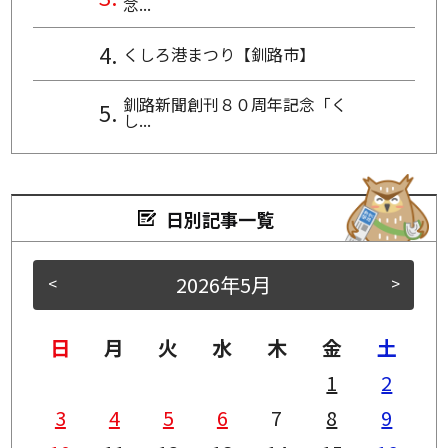
念...
くしろ港まつり【釧路市】
釧路新聞創刊８０周年記念「く
し...
日別記事一覧
2026年5月
<
>
日
月
火
水
木
金
土
1
2
3
4
5
6
7
8
9