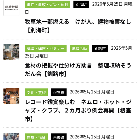
2026年5月25日 月曜
事件・事故・火災・裁判
別海町
日
牧草地一部燃える けが人、建物被害なし
【別海町】
2026年5月
講演・講座・セミナー
地域活動
釧路市
25日 月曜日
食材の把握や仕分け方助言 整理収納そう
だん会【釧路市】
2026年5月25日 月曜日
文化・芸術
根室市
レコード鑑賞楽しむ ネムロ・ホット・ジ
ャズ・クラブ、２カ月ぶり例会再開【根室
市】
2026年5月25日 月曜日
医療・福祉
白糠町