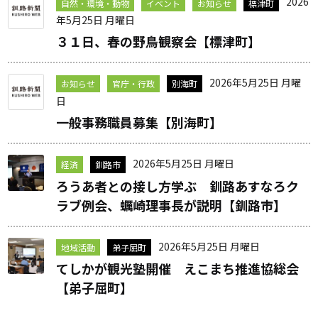
2026
自然・環境・動物
イベント
お知らせ
標津町
年5月25日 月曜日
３１日、春の野鳥観察会【標津町】
2026年5月25日 月曜
お知らせ
官庁・行政
別海町
日
一般事務職員募集【別海町】
2026年5月25日 月曜日
経済
釧路市
ろうあ者との接し方学ぶ 釧路あすなろク
ラブ例会、蠣崎理事長が説明【釧路市】
2026年5月25日 月曜日
地域活動
弟子屈町
てしかが観光塾開催 えこまち推進協総会
【弟子屈町】