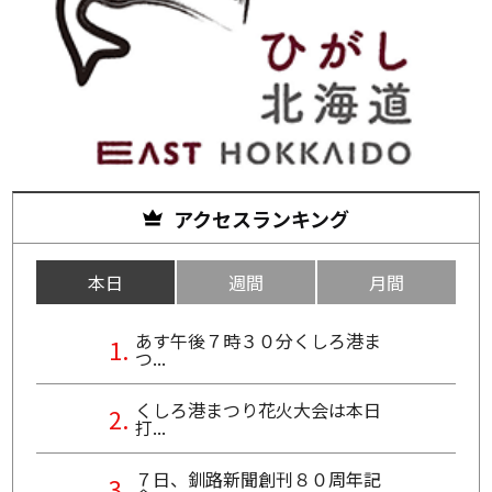
アクセスランキング
本日
週間
月間
あす午後７時３０分くしろ港ま
つ...
くしろ港まつり花火大会は本日
打...
７日、釧路新聞創刊８０周年記