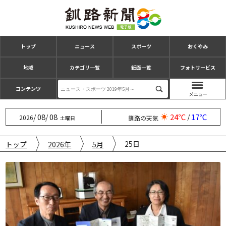
トップ
ニュース
スポーツ
おくやみ
地域
カテゴリ一覧
紙面一覧
フォトサービス
コンテンツ
08
08
24℃
17℃
/
/
/
2026
釧路の天気
土曜日
25日
トップ
2026年
5月