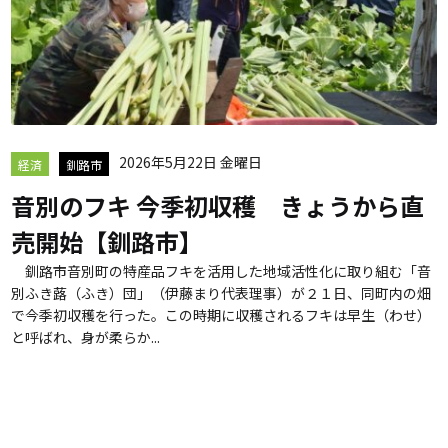
2026年5月22日 金曜日
経済
釧路市
音別のフキ 今季初収穫 きょうから直
売開始【釧路市】
釧路市音別町の特産品フキを活用した地域活性化に取り組む「音
別ふき蕗（ふき）団」（伊藤まり代表理事）が２１日、同町内の畑
で今季初収穫を行った。この時期に収穫されるフキは早生（わせ）
と呼ばれ、身が柔らか...