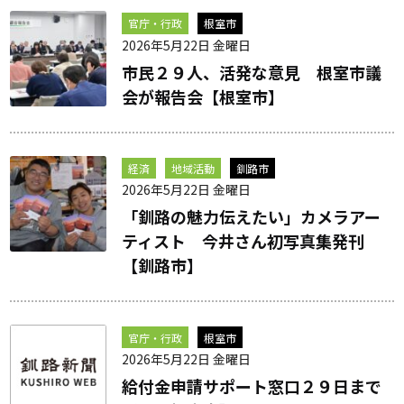
官庁・行政
根室市
2026年5月22日 金曜日
市民２９人、活発な意見 根室市議
会が報告会【根室市】
経済
地域活動
釧路市
2026年5月22日 金曜日
「釧路の魅力伝えたい」カメラアー
ティスト 今井さん初写真集発刊
【釧路市】
官庁・行政
根室市
2026年5月22日 金曜日
給付金申請サポート窓口２９日まで