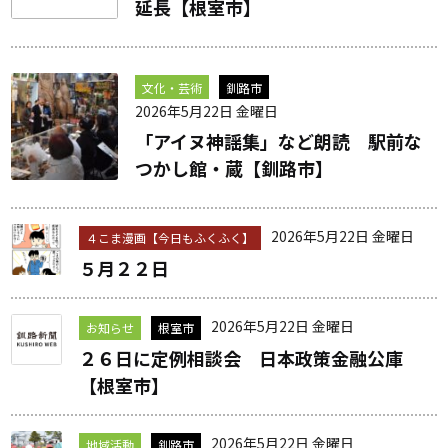
延長【根室市】
文化・芸術
釧路市
2026年5月22日 金曜日
「アイヌ神謡集」など朗読 駅前な
つかし館・蔵【釧路市】
2026年5月22日 金曜日
４こま漫画【今日もふくふく】
５月２２日
2026年5月22日 金曜日
お知らせ
根室市
２６日に定例相談会 日本政策金融公庫
【根室市】
2026年5月22日 金曜日
地域活動
釧路市