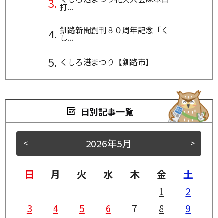
打...
釧路新聞創刊８０周年記念「く
し...
くしろ港まつり【釧路市】
日別記事一覧
2026年5月
<
>
日
月
火
水
木
金
土
1
2
3
4
5
6
7
8
9