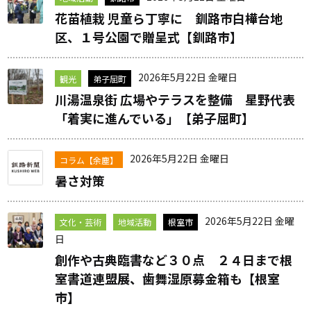
花苗植栽 児童ら丁寧に 釧路市白樺台地
区、１号公園で贈呈式【釧路市】
2026年5月22日 金曜日
観光
弟子屈町
川湯温泉街 広場やテラスを整備 星野代表
「着実に進んでいる」【弟子屈町】
2026年5月22日 金曜日
コラム【余塵】
暑さ対策
2026年5月22日 金曜
文化・芸術
地域活動
根室市
日
創作や古典臨書など３０点 ２４日まで根
室書道連盟展、歯舞湿原募金箱も【根室
市】