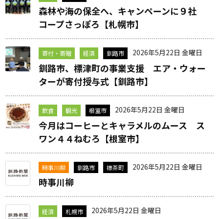
森林や海の保全へ、キャンペーンに９社
コープさっぽろ【札幌市】
2026年5月22日 金曜日
寄付・寄贈
経済
釧路市
釧路市、標津町の事業支援 エア・ウォー
ターが寄付授与式【釧路市】
2026年5月22日 金曜日
飲食
観光
根室市
今月はコーヒーとキャラメルのムース ス
ワン４４ねむろ【根室市】
2026年5月22日 金曜日
時事川柳
釧路市
標茶町
時事川柳
2026年5月22日 金曜日
経済
札幌市