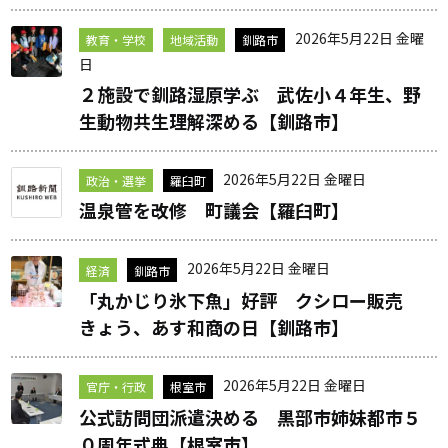
2026年5月22日 金曜
教育・学校
地域活動
釧路市
日
２施設で釧路湿原学ぶ 武佐小４年生、野
生動物共生理解深める【釧路市】
2026年5月22日 金曜日
政治・選挙
羅臼町
温泉管を改修 町議会【羅臼町】
2026年5月22日 金曜日
経済
釧路市
「丸かじり氷下魚」好評 クシロー販売
きょう、あす和商の日【釧路市】
2026年5月22日 金曜日
官庁・行政
根室市
公式訪問団派遣決める 黒部市姉妹都市５
０周年式典【根室市】