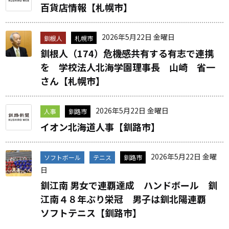
百貨店情報【札幌市】
2026年5月22日 金曜日
釧根人
札幌市
釧根人（174）危機感共有する有志で連携
を 学校法人北海学園理事長 山崎 省一
さん【札幌市】
2026年5月22日 金曜日
人事
釧路市
イオン北海道人事【釧路市】
2026年5月22日 金曜
ソフトボール
テニス
釧路市
日
釧江南 男女で連覇達成 ハンドボール 釧
江南４８年ぶり栄冠 男子は釧北陽連覇
ソフトテニス【釧路市】