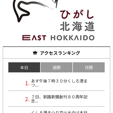
アクセスランキング
本日
週間
月間
あす午後７時３０分くしろ港ま
つ...
７日、釧路新聞創刊８０周年記
念...
くしろ港まつり花火大会は本日