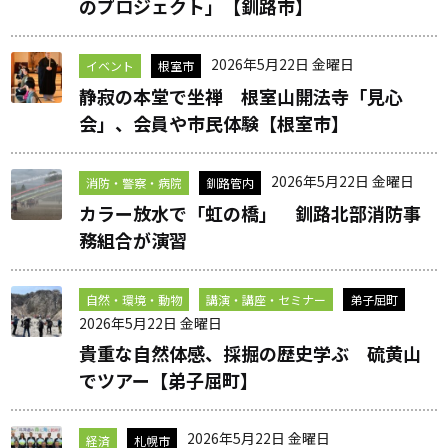
のプロジェクト」【釧路市】
2026年5月22日 金曜日
イベント
根室市
静寂の本堂で坐禅 根室山開法寺「見心
会」、会員や市民体験【根室市】
2026年5月22日 金曜日
消防・警察・病院
釧路管内
カラー放水で「虹の橋」 釧路北部消防事
務組合が演習
自然・環境・動物
講演・講座・セミナー
弟子屈町
2026年5月22日 金曜日
貴重な自然体感、採掘の歴史学ぶ 硫黄山
でツアー【弟子屈町】
2026年5月22日 金曜日
経済
札幌市