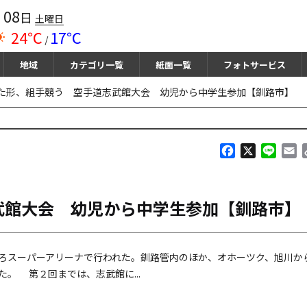
08
月
日
土曜日
24℃
17℃
/
地域
カテゴリ一覧
紙面一覧
フォトサービス
た形、組手競う 空手道志武館大会 幼児から中学生参加【釧路市】
F
X
L
E
a
i
m
c
n
a
e
e
i
武館大会 幼児から中学生参加【釧路市】
b
l
o
o
k
ろスーパーアリーナで行われた。釧路管内のほか、オホーツク、旭川か
。 第２回までは、志武館に...