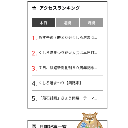
アクセスランキング
本日
週間
月間
あす午後７時３０分くしろ港まつ...
くしろ港まつり花火大会は本日打...
７日、釧路新聞創刊８０周年記念...
くしろ港まつり【釧路市】
「落石計画」きょう開幕 テーマ...
日別記事一覧