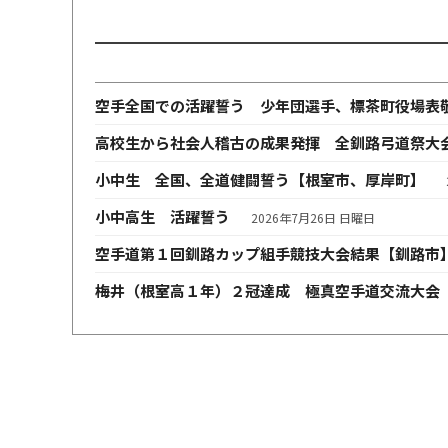
空手全国での活躍誓う 少年団選手、標茶町役場表
高校生から社会人稽古の成果発揮 全釧路弓道祭大
小中生 全国、全道健闘誓う【根室市、厚岸町】
小中高生 活躍誓う
2026年7月26日 日曜日
空手道第１回釧路カップ組手競技大会結果【釧路市
梅井（根室高１年）２冠達成 極真空手道交流大会