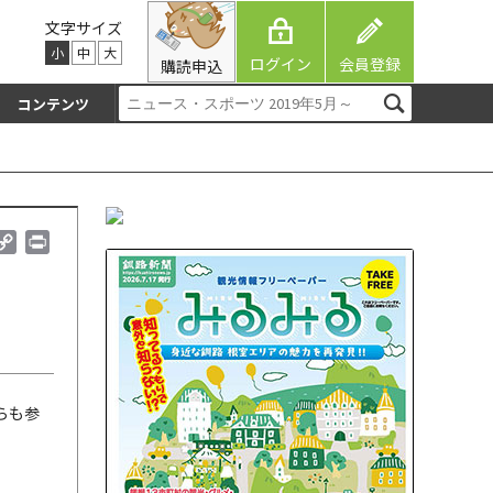
文字サイズ
小
中
大
ログイン
会員登録
購読申込
コンテンツ
C
P
o
r
p
i
y
n
L
t
i
n
k
らも参