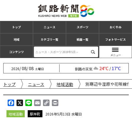
トップ
ニュース
スポーツ
おくやみ
地域
カテゴリ一覧
紙面一覧
フォトサービス
コンテンツ
08
08
24℃
17℃
/
/
/
2026
釧路の天気
土曜日
別寒辺牛湿原や花咲線付
トップ
ニュース
地域活動
F
X
L
E
C
P
a
i
m
o
r
地域活動
厚岸町
2026年5月13日 水曜日
c
n
a
p
i
e
e
i
y
n
b
l
L
t