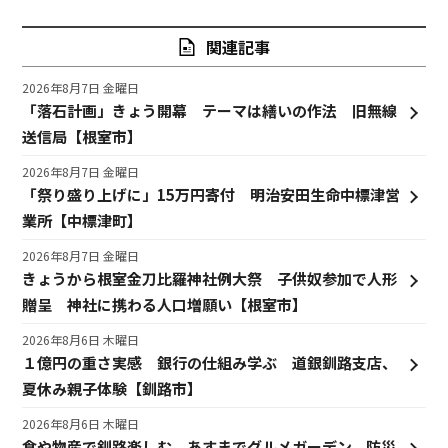
関連記事
2026年8月7日 金曜日
「落石計画」きょう開幕 テーマは繕いの作法 旧無線
送信局【根室市】
2026年8月7日 金曜日
「祭り盛り上げに」15万円寄付 明治安田生命中標津営
業所【中標津町】
2026年8月7日 金曜日
きょうから根室金刀比羅神社例大祭 子供奴参加で人形
贈呈 神社に携わる人口増願い【根室市】
2026年8月6日 木曜日
１億円の重さ実感 銀行の仕組み学ぶ 道銀釧路支店、
夏休み親子体験【釧路市】
2026年8月6日 木曜日
食や物産で釧路楽しむ あすまでグルメガーデン、防災