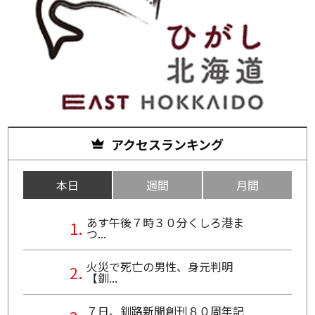
アクセスランキング
本日
週間
月間
あす午後７時３０分くしろ港ま
つ...
火災で死亡の男性、身元判明
【釧...
７日、釧路新聞創刊８０周年記