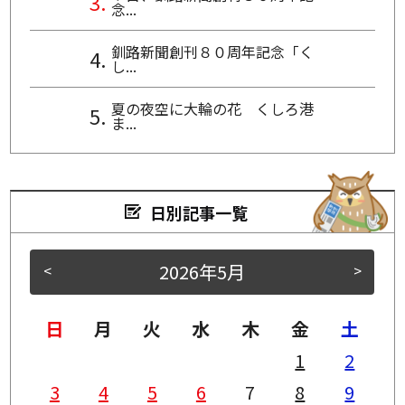
念...
釧路新聞創刊８０周年記念「く
し...
夏の夜空に大輪の花 くしろ港
ま...
日別記事一覧
2026年5月
<
>
日
月
火
水
木
金
土
1
2
3
4
5
6
7
8
9