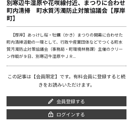
別寒辺牛湿原や花咲線付近、まつりに合わせ
o
i
町内清掃 町水質汚濁防止対策協議会【厚岸
o
n
k
k
町】
【厚岸】あっけし桜・牡蠣（かき）まつりの開幕に合わせた
町内清掃活動の一環として、行政や産業団体などでつくる町水
質汚濁防止対策協議会（事務局・町環境林務課）主催のクリー
ン作戦が９日、別寒辺牛湿原やＪＲ...
この記事は【会員限定】です。有料会員に登録すると続
きをお読みいただけます。
会員登録する
ログインする