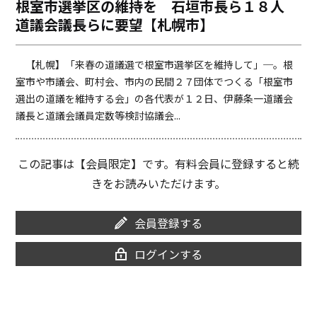
根室市選挙区の維持を 石垣市長ら１８人
o
i
道議会議長らに要望【札幌市】
o
n
k
k
【札幌】「来春の道議選で根室市選挙区を維持して」─。根
室市や市議会、町村会、市内の民間２７団体でつくる「根室市
選出の道議を維持する会」の各代表が１２日、伊藤条一道議会
議長と道議会議員定数等検討協議会...
この記事は【会員限定】です。有料会員に登録すると続
きをお読みいただけます。
会員登録する
ログインする