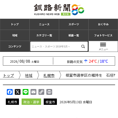
トップ
ニュース
スポーツ
おくやみ
地域
カテゴリ一覧
紙面一覧
フォトサービス
コンテンツ
08
08
24℃
18℃
/
/
/
2026
釧路の天気
土曜日
根室市選挙区の維持を 石垣市
トップ
地域
札幌市
F
X
L
E
C
P
a
i
m
o
r
札幌市
政治・選挙
根室市
2026年5月13日 水曜日
c
n
a
p
i
e
e
i
y
n
b
l
L
t