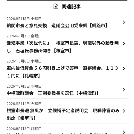
関連記事
2026年8月8日 土曜日
鶴間市長と意見交換 道議会公明党来釧【釧路市】
2026年8月7日 金曜日
養殖事業「次世代に」 根室市長選、現職以外の動き無
し 石垣氏事務所開き【根室市】
2026年8月6日 木曜日
道内最低賃金５６円引き上げで答申 道審議会、１１３
１円に【札幌市】
2026年8月5日 水曜日
中標津町議会 正副委員長を選任【中標津町】
2026年8月4日 火曜日
根室市長選 無風か 立候補予定者説明会 現職陣営のみ
出席【根室市】
2026年8月3日 月曜日