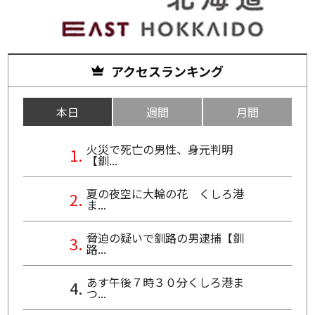
アクセスランキング
本日
週間
月間
火災で死亡の男性、身元判明
【釧...
夏の夜空に大輪の花 くしろ港
ま...
脅迫の疑いで釧路の男逮捕【釧
路...
あす午後７時３０分くしろ港ま
つ...