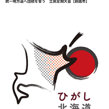
統一地方選へ団結を誓う 立民定期大会【釧路市】