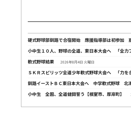
硬式野球部釧路で合宿開始 應援指導部は初参加 
小中生１０人、野球の全道、東日本大会へ 「全力
軟式野球結果
2026年8月4日 火曜日
ＳＫＲスピリッツ全道少年軟式野球大会へ 「力を
釧路イーストＢＣ東日本大会へ 中学軟式野球 北
小中生 全国、全道健闘誓う【根室市、厚岸町】