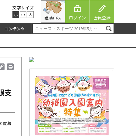
文字サイズ
小
中
大
ログイン
会員登録
購読申込
コンテンツ
C
P
o
r
p
i
y
n
根支
L
t
i
n
k
で開幕