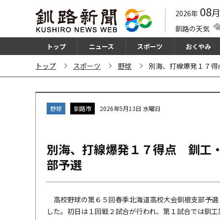
08
2026年
釧路の天気
トップ
ニュース
スポーツ
おくやみ
トップ
スポーツ
野球
別海、打線爆発１７得
野球
釧路市
2026年5月13日 水曜日
別海、打線爆発１７得点 釧工
部予選
高校野球の第６５回春季北海道高校大会釧根支部予選
した。初日は１回戦２試合が行われ、第１試合では釧工業