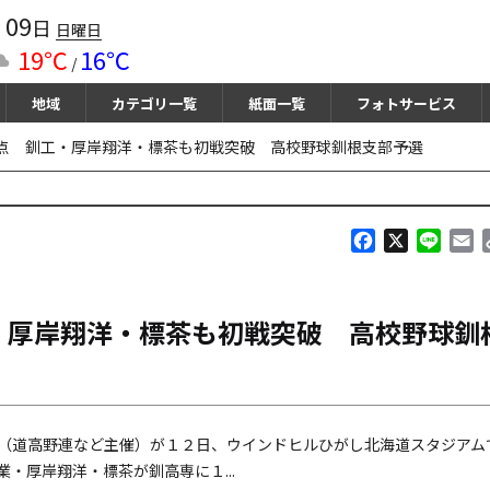
09
月
日
日曜日
19℃
16℃
/
地域
カテゴリ一覧
紙面一覧
フォトサービス
点 釧工・厚岸翔洋・標茶も初戦突破 高校野球釧根支部予選
F
X
L
E
a
i
m
c
n
a
e
e
i
・厚岸翔洋・標茶も初戦突破 高校野球釧
b
l
o
o
k
（道高野連など主催）が１２日、ウインドヒルひがし北海道スタジアム
・厚岸翔洋・標茶が釧高専に１...