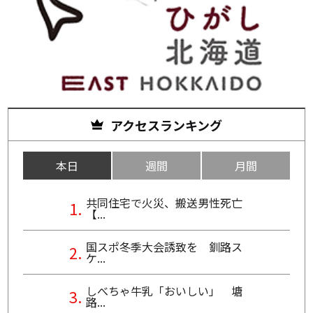
アクセスランキング
本日
週間
月間
共同住宅で火災、搬送男性死亡
【...
国スポ冬季大会誘致を 釧路ス
ケ...
しべちゃ牛乳「おいしい」 塘
路...