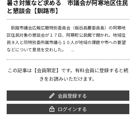
暑さ対策など求める 市議会が阿寒地区住民
o
i
と懇談会【釧路市】
o
n
k
k
釧路市議会広報広聴特別委員会（板谷昌慶委員長）の阿寒地
区住民対象の懇談会が１７日、阿寒町公民館で開かれ、地域住
民９人と同特別委所属市議ら１０人が地域の課題や市への要望
などについて意見を交わした。 ...
この記事は【会員限定】です。有料会員に登録すると続
きをお読みいただけます。
会員登録する
ログインする