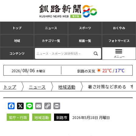
トップ
ニュース
スポーツ
おくやみ
地域
カテゴリ一覧
紙面一覧
フォトサービス
コンテンツ
08
06
21℃
17℃
/
/
/
2026
釧路の天気
木曜日
暑さ対策など求める 市
トップ
ニュース
地域活動
F
X
L
E
C
P
a
i
m
o
r
官庁・行政
地域活動
釧路市
2026年5月18日 月曜日
c
n
a
p
i
e
e
i
y
n
b
l
L
t