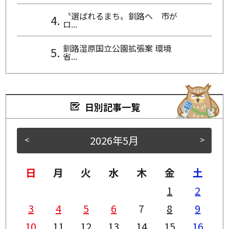
〝選ばれるまち〟釧路へ 市が
ロ...
釧路湿原国立公園拡張案 環境
省...
日別記事一覧
2026年5月
<
>
日
月
火
水
木
金
土
1
2
3
4
5
6
7
8
9
10
11
12
13
14
15
16