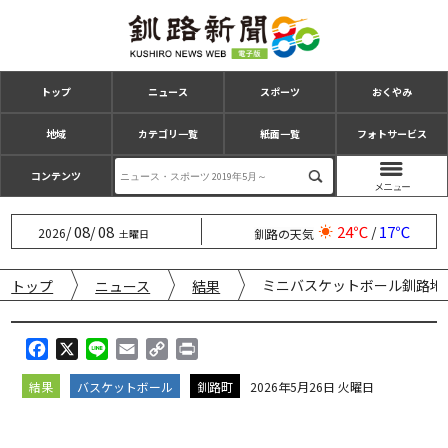
トップ
ニュース
スポーツ
おくやみ
地域
カテゴリ一覧
紙面一覧
フォトサービス
コンテンツ
08
08
24℃
17℃
/
/
/
2026
釧路の天気
土曜日
ミニバスケットボール釧路地
トップ
ニュース
結果
F
X
L
E
C
P
a
i
m
o
r
結果
バスケットボール
釧路町
2026年5月26日 火曜日
c
n
a
p
i
e
e
i
y
n
b
l
L
t