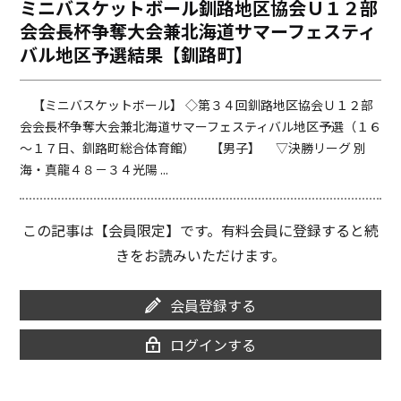
ミニバスケットボール釧路地区協会Ｕ１２部
o
i
会会長杯争奪大会兼北海道サマーフェスティ
o
n
k
k
バル地区予選結果【釧路町】
【ミニバスケットボール】 ◇第３４回釧路地区協会Ｕ１２部
会会長杯争奪大会兼北海道サマーフェスティバル地区予選（１６
～１７日、釧路町総合体育館） 【男子】 ▽決勝リーグ 別
海・真龍４８－３４光陽 ...
この記事は【会員限定】です。有料会員に登録すると続
きをお読みいただけます。
会員登録する
ログインする