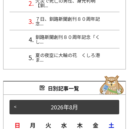
火災で死亡の男性、身元判明
【釧...
７日、釧路新聞創刊８０周年記
念...
釧路新聞創刊８０周年記念「く
し...
夏の夜空に大輪の花 くしろ港
ま...
日別記事一覧
2026年8月
<
>
日
月
火
水
木
金
土