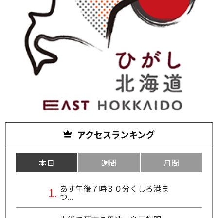
アクセスランキング
本日
週間
月間
あす午後７時３０分くしろ港ま
つ...