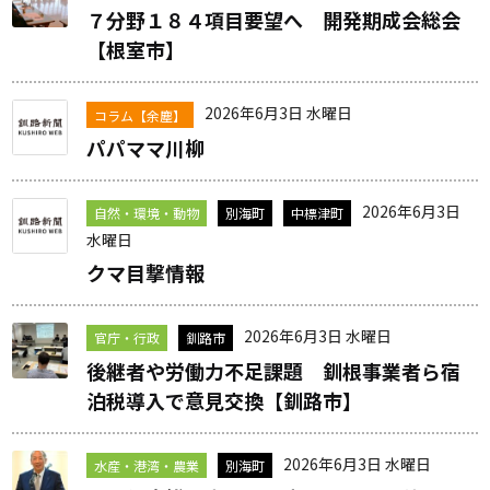
７分野１８４項目要望へ 開発期成会総会
【根室市】
2026年6月3日 水曜日
コラム【余塵】
パパママ川柳
2026年6月3日
自然・環境・動物
別海町
中標津町
水曜日
クマ目撃情報
2026年6月3日 水曜日
官庁・行政
釧路市
後継者や労働力不足課題 釧根事業者ら宿
泊税導入で意見交換【釧路市】
2026年6月3日 水曜日
水産・港湾・農業
別海町