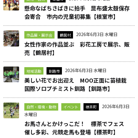
懸命なばちさばきに拍手 昆布盛太鼓保存
会寄合 市内の児童初募集【根室市】
2026年6月3日 水曜日
作品展・展示会
鶴居村
女性作家の作品並ぶ 彩花工房で展示、販
売【鶴居村】
2026年6月3日 水曜日
地域活動
釧路市
美しい花でお出迎え MOO正面に苗植栽
国際ソロプチミスト釧路【釧路市】
2026年6月3日
自然・環境・動物
イベント
標茶町
水曜日
お馬さんとかけっこだ！ 標茶でフェス
催し多彩、元競走馬も登場【標茶町】