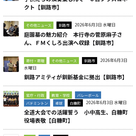
クト【釧路市】
2026年6月3日 水曜日
その他ニュース
釧路市
庭園墓の魅力紹介 本行寺の菅原麻子さ
ん、ＦＭくしろ出演へ収録【釧路市】
2026年6月3日
寄付・寄贈
その他ニュース
釧路市
水曜日
釧路アミティが釧新基金に拠出【釧路市】
官庁・行政
教育・学校
バレーボール
2026年6月3日 水曜日
バドミントン
卓球
白糠町
全道大会での活躍誓う 小中高生、白糠町
役場表敬【白糠町】