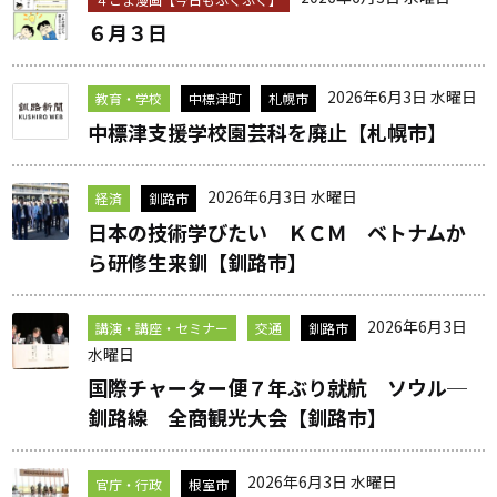
６月３日
2026年6月3日 水曜日
教育・学校
中標津町
札幌市
中標津支援学校園芸科を廃止【札幌市】
2026年6月3日 水曜日
経済
釧路市
日本の技術学びたい ＫＣＭ ベトナムか
ら研修生来釧【釧路市】
2026年6月3日
講演・講座・セミナー
交通
釧路市
水曜日
国際チャーター便７年ぶり就航 ソウル─
釧路線 全商観光大会【釧路市】
2026年6月3日 水曜日
官庁・行政
根室市