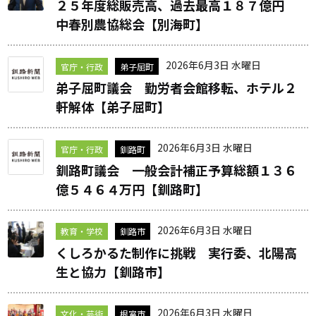
２５年度総販売高、過去最高１８７億円
中春別農協総会【別海町】
2026年6月3日 水曜日
官庁・行政
弟子屈町
弟子屈町議会 勤労者会館移転、ホテル２
軒解体【弟子屈町】
2026年6月3日 水曜日
官庁・行政
釧路町
釧路町議会 一般会計補正予算総額１３６
億５４６４万円【釧路町】
2026年6月3日 水曜日
教育・学校
釧路市
くしろかるた制作に挑戦 実行委、北陽高
生と協力【釧路市】
2026年6月3日 水曜日
文化・芸術
根室市