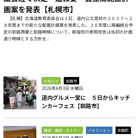
画案を発表【札幌市】
【札幌】北海道教育委員会は２日、道内公立高校の２０２７～２
９年度までの新たな配置計画案を発表した。２８年度に再編統合予
定の釧路商業と釧路明輝について、新設校の使用校舎は当初の計画
通り明輝とする方針を...
お知らせ
釧路市
2026年6月3日 水曜日
道内グルメ一堂に ５日からキッチ
ンカーフェス【釧路市】
講演・講座・セミナー
バドミントン
釧路町
2026年6月3日 水曜日