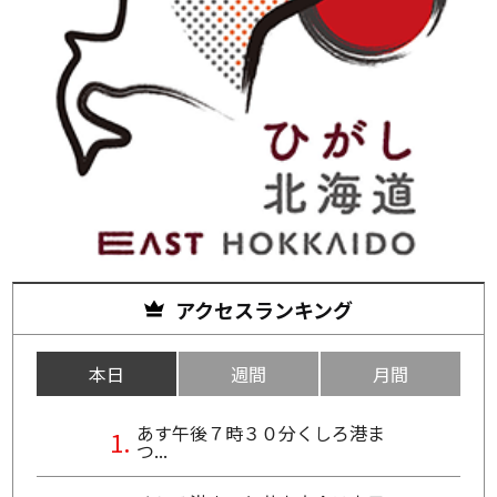
アクセスランキング
本日
週間
月間
あす午後７時３０分くしろ港ま
つ...