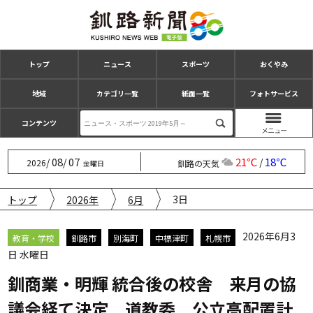
トップ
ニュース
スポーツ
おくやみ
地域
カテゴリ一覧
紙面一覧
フォトサービス
コンテンツ
08
07
21℃
18℃
/
/
/
2026
釧路の天気
金曜日
3日
トップ
2026年
6月
2026年6月3
教育・学校
釧路市
別海町
中標津町
札幌市
日 水曜日
釧商業・明輝 統合後の校舎 来月の協
議会経て決定 道教委 公立高配置計