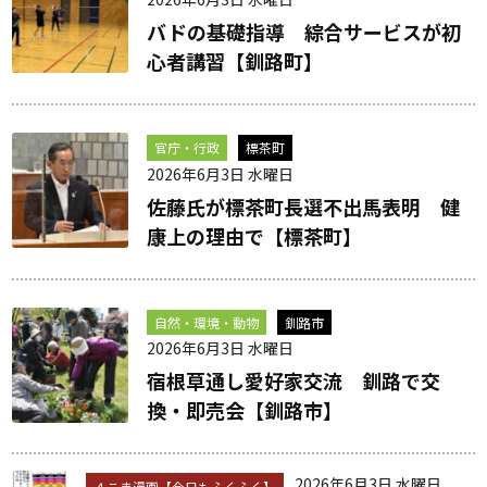
バドの基礎指導 綜合サービスが初
心者講習【釧路町】
官庁・行政
標茶町
2026年6月3日 水曜日
佐藤氏が標茶町長選不出馬表明 健
康上の理由で【標茶町】
自然・環境・動物
釧路市
2026年6月3日 水曜日
宿根草通し愛好家交流 釧路で交
換・即売会【釧路市】
2026年6月3日 水曜日
４こま漫画【今日もふくふく】