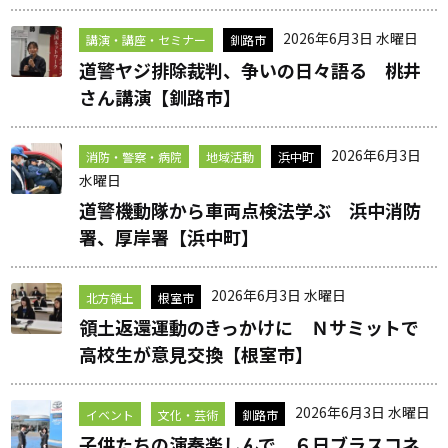
2026年6月3日 水曜日
講演・講座・セミナー
釧路市
道警ヤジ排除裁判、争いの日々語る 桃井
さん講演【釧路市】
2026年6月3日
消防・警察・病院
地域活動
浜中町
水曜日
道警機動隊から車両点検法学ぶ 浜中消防
署、厚岸署【浜中町】
2026年6月3日 水曜日
北方領土
根室市
領土返還運動のきっかけに Ｎサミットで
高校生が意見交換【根室市】
2026年6月3日 水曜日
イベント
文化・芸術
釧路市
子供たちの演奏楽しんで ６日ブラスコネ