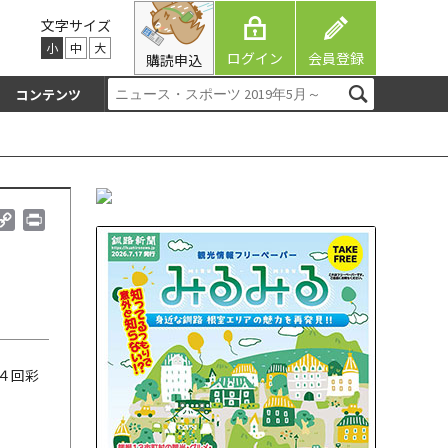
文字サイズ
小
中
大
ログイン
会員登録
購読申込
コンテンツ
C
P
o
r
p
i
y
n
L
t
i
n
k
４回彩