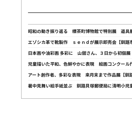
昭和の動き振り返る 標茶町博物館で特別展 道具
エゾシカ革で靴製作 ｓｅｎｄが展示即売会【釧路
日本画や油彩画 多彩に 山舘さん、３日から初個展
児童描いた平和、色鮮やかに表現 絵画コンクール
アート創作者、多彩な表現 来月末まで作品展【釧
暑中見舞い絵手紙並ぶ 釧路貝塚郵便局に清明小児