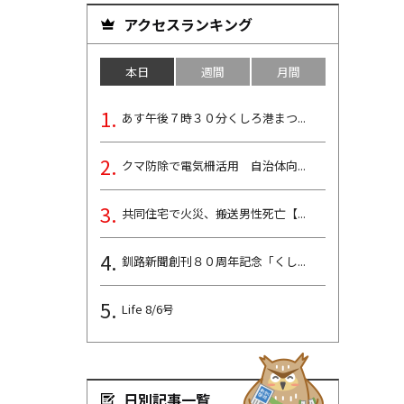
アクセスランキング
本日
週間
月間
あす午後７時３０分くしろ港まつ...
クマ防除で電気柵活用 自治体向...
共同住宅で火災、搬送男性死亡【...
釧路新聞創刊８０周年記念「くし...
Life 8/6号
日別記事一覧