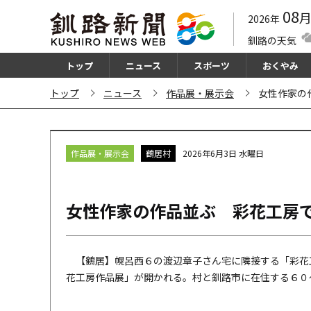
08
2026年
釧路の天気
トップ
ニュース
スポーツ
おくやみ
トップ
ニュース
作品展・展示会
女性作家の
作品展・展示会
鶴居村
2026年6月3日 水曜日
女性作家の作品並ぶ 彩花工房
【鶴居】幌呂西６の渡辺章子さん宅に隣接する「彩花
花工房作品展」が開かれる。村と釧路市に在住する６０～