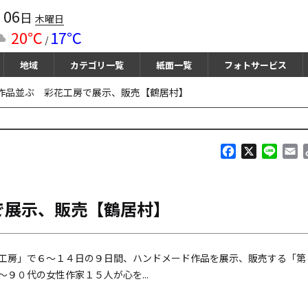
06
月
日
木曜日
20℃
17℃
/
地域
カテゴリ一覧
紙面一覧
フォトサービス
作品並ぶ 彩花工房で展示、販売【鶴居村】
F
X
L
E
a
i
m
c
n
a
e
e
i
で展示、販売【鶴居村】
b
l
o
o
k
工房」で６～１４日の９日間、ハンドメード作品を展示、販売する「第
９０代の女性作家１５人が心を...