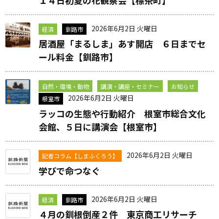
2026年6月2日 火曜日
経済
釧路市
居酒屋「まるしま」あす開店 ６日までセ
ール料金【釧路市】
自然・環境・動物
講演・講座・セミナー
お知らせ
2026年6月2日 火曜日
根室市
ラッコの生態や行動紹介 根室市総合文化
会館、５日に講演会【根室市】
2026年6月2日 火曜日
記者コラム【しまふくろう】
学びで命つなぐ
2026年6月2日 火曜日
経済
釧路市
４月の釧根倒産２件 東京商工リサーチ