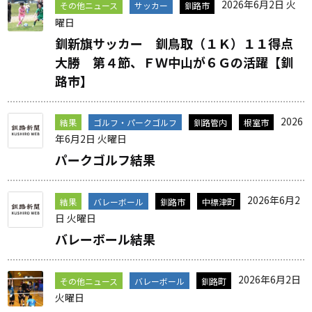
2026年6月2日 火
その他ニュース
サッカー
釧路市
曜日
釧新旗サッカー 釧鳥取（１Ｋ）１１得点
大勝 第４節、ＦＷ中山が６Ｇの活躍【釧
路市】
2026
結果
ゴルフ・パークゴルフ
釧路管内
根室市
年6月2日 火曜日
パークゴルフ結果
2026年6月2
結果
バレーボール
釧路市
中標津町
日 火曜日
バレーボール結果
2026年6月2日
その他ニュース
バレーボール
釧路町
火曜日