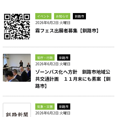
イベント
お知らせ
釧路市
2026年6月2日 火曜日
霧フェス出展者募集【釧路市】
官庁・行政
釧路市
2026年6月2日 火曜日
ゾーンバス化へ方針 釧路市地域公
共交通計画 １１月末にも素案【釧
路市】
気象・災害
釧路市
2026年6月2日 火曜日