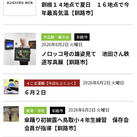
釧根１４地点で夏日 １６地点で今
年最高気温【釧路市】
作品展・展示会
釧路市
2026年6月2日 火曜日
ノロッコ号の雄姿見て 池田さん鉄
道写真展【釧路市】
2026年6月2日 火曜日
４こま漫画【今日もふくふく】
６月２日
2026年6月2日 火曜日
教育・学校
釧路市
傘踊り初披露へ鳥取小４年生練習 保存会
会員が指導【釧路市】