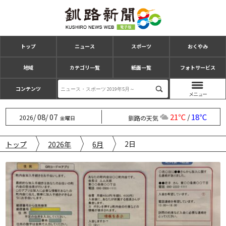
トップ
ニュース
スポーツ
おくやみ
地域
カテゴリ一覧
紙面一覧
フォトサービス
コンテンツ
08
07
21℃
18℃
/
/
/
2026
釧路の天気
金曜日
2日
トップ
2026年
6月