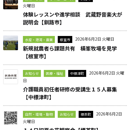
火曜日
体験レッスンや進学相談 武蔵野音楽大が
説明会【釧路市】
2026年6月2日 火曜日
水産・港湾・農業
根室市
新規就農者ら課題共有 橫峯牧場を見学
【根室市】
2026年6月2日 火曜
お知らせ
医療・福祉
中標津町
日
介護職員初任者研修の受講生１５人募集
【中標津町】
2026年6月2日
自然・環境・動物
お知らせ
標茶町
火曜日
１４日初夏の花観察会【標茶町】