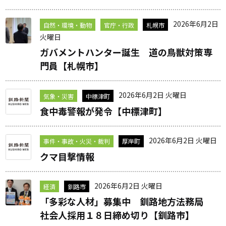
2026年6月2日
自然・環境・動物
官庁・行政
札幌市
火曜日
ガバメントハンター誕生 道の鳥獣対策専
門員【札幌市】
2026年6月2日 火曜日
気象・災害
中標津町
食中毒警報が発令【中標津町】
2026年6月2日 火曜日
事件・事故・火災・裁判
厚岸町
クマ目撃情報
2026年6月2日 火曜日
経済
釧路市
「多彩な人材」募集中 釧路地方法務局
社会人採用１８日締め切り【釧路市】