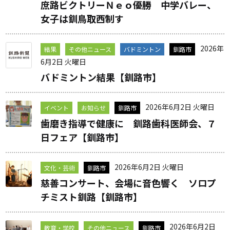
庶路ビクトリーＮｅｏ優勝 中学バレー、
女子は釧鳥取西制す
2026年
結果
その他ニュース
バドミントン
釧路市
6月2日 火曜日
バドミントン結果【釧路市】
2026年6月2日 火曜日
イベント
お知らせ
釧路市
歯磨き指導で健康に 釧路歯科医師会、７
日フェア【釧路市】
2026年6月2日 火曜日
文化・芸術
釧路市
慈善コンサート、会場に音色響く ソロプ
チミスト釧路【釧路市】
2026年6月2日
教育・学校
その他ニュース
釧路市