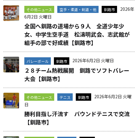
2026年
その他ニュース
空手・柔道・剣道・他
釧路市
6月2日 火曜日
全国へ釧路の道場から９人 全道少年少
女、中学生空手道 松濤明武会、志武館が
組手の部で好成績【釧路市】
2026年6月2日 火曜日
バレーボール
釧路市
２８チーム熱戦展開 釧路でソフトバレー
大会【釧路市】
2026年6月2日 火曜
その他ニュース
テニス
釧路市
日
勝利目指し汗流す バウンドテニスで交流
【釧路市】