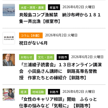
2026年6月2日 火曜日
水産・港湾・農業
根室市
貝殻島コンブ漁解禁 納沙布岬から１８１
隻一斉出漁【根室市】
2026年6月2日 火曜日
コラム【余塵】
祝日がない6月
2026年6月2日 火曜日
お知らせ
文化・芸術
釧路市
「三浦綾子読書会」１３日オンライン講演
会 小田島さん講師に 釧路高専名誉教
授 作家たちとの縁紹介【釧路市】
2026年6月2日 火曜日
経済
地域活動
釧路市
「女性のキャリア相談」開始 ふらっと
仕事の悩みなど「気軽に」【釧路市】