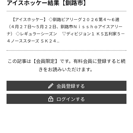
アイスホッケー結果【釧路市】
o
i
o
n
k
k
【アイスホッケー】 ◇釧路ビアリーグ２０２６第４～６週
（４月２７日～５月２２日、釧路市Ｎｉｓｓｈｏアイスアリー
ナ） ◇レギュラーシーズン ▽ディビジョン１ ＫＳ五利家５－
４ノーススターズ ＳＫ２４...
この記事は【会員限定】です。有料会員に登録すると続
きをお読みいただけます。
会員登録する
ログインする