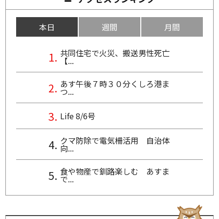
本日
週間
月間
共同住宅で火災、搬送男性死亡
【...
あす午後７時３０分くしろ港ま
つ...
Life 8/6号
クマ防除で電気柵活用 自治体
向...
食や物産で釧路楽しむ あすま
で...