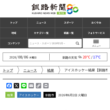
トップ
ニュース
スポーツ
おくやみ
地域
カテゴリ一覧
紙面一覧
フォトサービス
コンテンツ
08
06
20℃
17℃
/
/
/
2026
釧路の天気
木曜日
アイスホッケー結果【釧路市
トップ
ニュース
結果
F
X
L
E
C
P
a
i
m
o
r
結果
アイスホッケー
釧路市
2026年6月2日 火曜日
c
n
a
p
i
e
e
i
y
n
b
l
L
t