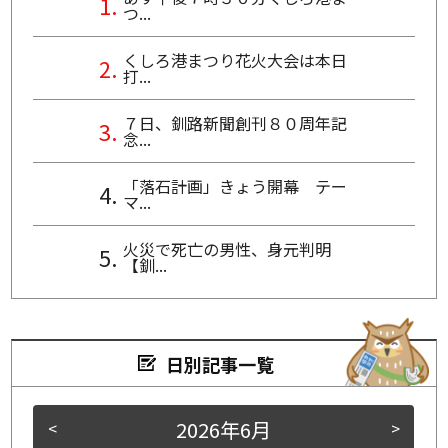
つ...
くしろ港まつり花火大会は本日
打...
７日、釧路新聞創刊８０周年記
念...
「落石計画」きょう開幕 テー
マ...
火災で死亡の男性、身元判明
【釧...
日別記事一覧
2026年6月
<
>