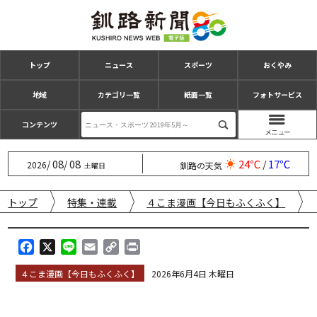
トップ
ニュース
スポーツ
おくやみ
地域
カテゴリ一覧
紙面一覧
フォトサービス
コンテンツ
08
08
24℃
17℃
/
/
/
2026
釧路の天気
土曜日
トップ
特集・連載
４こま漫画【今日もふくふく】
F
X
L
E
C
P
a
i
m
o
r
４こま漫画【今日もふくふく】
2026年6月4日 木曜日
c
n
a
p
i
e
e
i
y
n
b
l
L
t