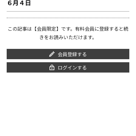
６月４日
o
i
o
n
k
k
この記事は【会員限定】です。有料会員に登録すると続
きをお読みいただけます。
会員登録する
ログインする