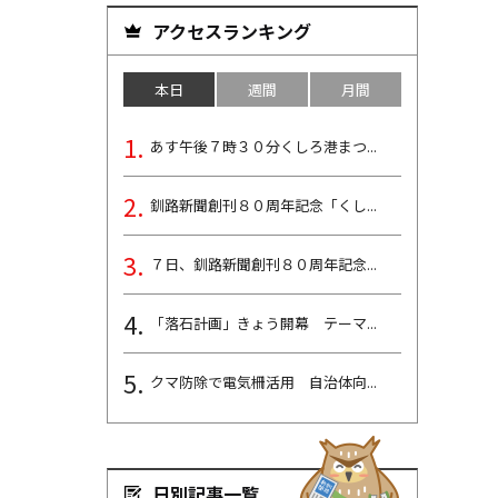
アクセスランキング
本日
週間
月間
あす午後７時３０分くしろ港まつ...
釧路新聞創刊８０周年記念「くし...
７日、釧路新聞創刊８０周年記念...
「落石計画」きょう開幕 テーマ...
クマ防除で電気柵活用 自治体向...
日別記事一覧