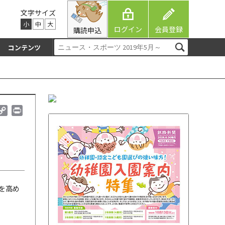
文字サイズ
小
中
大
ログイン
会員登録
購読申込
コンテンツ
C
P
o
r
p
i
y
n
L
t
i
n
k
を高め