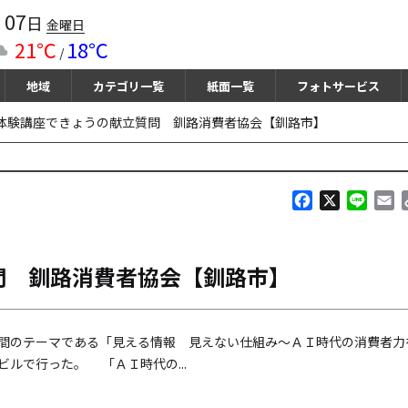
07
月
日
金曜日
21℃
18℃
/
地域
カテゴリ一覧
紙面一覧
フォトサービス
体験講座できょうの献立質問 釧路消費者協会【釧路市】
F
X
L
E
a
i
m
c
n
a
e
e
i
問 釧路消費者協会【釧路市】
b
l
o
o
k
間のテーマである「見える情報 見えない仕組み～ＡＩ時代の消費者力
ルで行った。 「ＡＩ時代の...