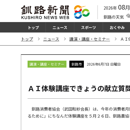
08
2026年
釧路の天気
トップ
ニュース
スポーツ
おくやみ
トップ
ニュース
講演・講座・セミナー
ＡＩ
講演・講座・セミナー
釧路市
2026年6月7日 日曜日
ＡＩ体験講座できょうの献立質
釧路消費者協会（武田和紗会長）は、今年の消費者月
るために」にちなんだ体験講座を５月２６日、釧路農協ビ