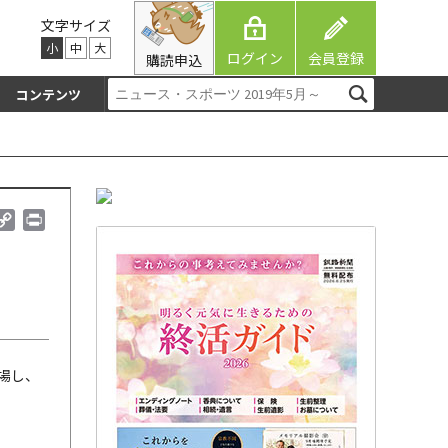
文字サイズ
小
中
大
ログイン
会員登録
購読申込
コンテンツ
C
P
o
r
p
i
y
n
L
t
i
n
k
場し、