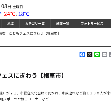
08
月
日
土曜日
24℃
18℃
/
地域
カテゴリ一覧
紙面一覧
フォトサービス
満喫 こどもフェスにぎわう【根室市】
F
X
L
E
a
i
m
c
n
a
e
e
i
フェスにぎわう【根室市】
b
l
o
o
k
催）が７日、市総合文化会館で開かれ、家族連れなど約１１００人が来
スポーツや縁日コーナーなど...