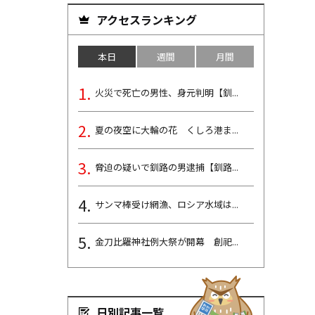
アクセスランキング
本日
週間
月間
火災で死亡の男性、身元判明【釧...
夏の夜空に大輪の花 くしろ港ま...
脅迫の疑いで釧路の男逮捕【釧路...
サンマ棒受け網漁、ロシア水域は...
金刀比羅神社例大祭が開幕 創祀...
日別記事一覧