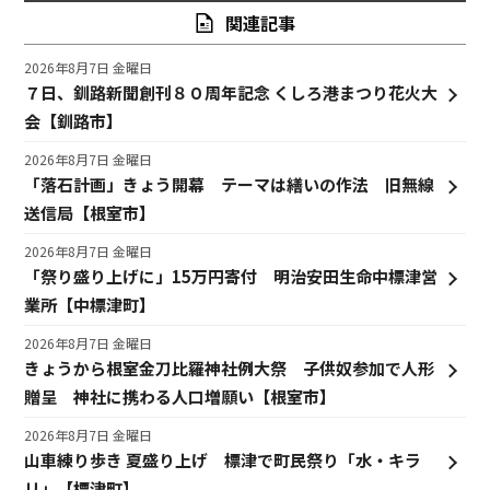
関連記事
2026年8月7日 金曜日
７日、釧路新聞創刊８０周年記念 くしろ港まつり花火大
会【釧路市】
2026年8月7日 金曜日
「落石計画」きょう開幕 テーマは繕いの作法 旧無線
送信局【根室市】
2026年8月7日 金曜日
「祭り盛り上げに」15万円寄付 明治安田生命中標津営
業所【中標津町】
2026年8月7日 金曜日
きょうから根室金刀比羅神社例大祭 子供奴参加で人形
贈呈 神社に携わる人口増願い【根室市】
2026年8月7日 金曜日
山車練り歩き 夏盛り上げ 標津で町民祭り「水・キラ
リ」【標津町】