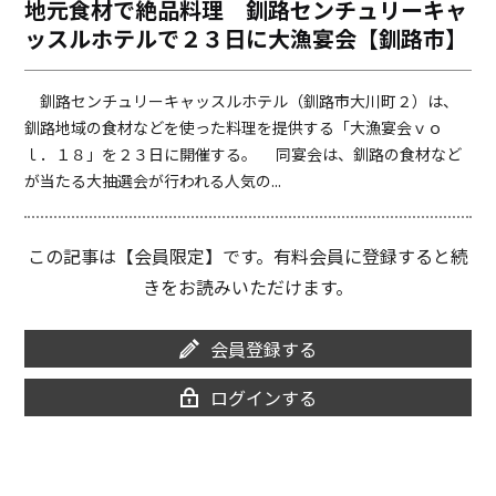
地元食材で絶品料理 釧路センチュリーキャ
o
i
ッスルホテルで２３日に大漁宴会【釧路市】
o
n
k
k
釧路センチュリーキャッスルホテル（釧路市大川町２）は、
釧路地域の食材などを使った料理を提供する「大漁宴会ｖｏ
ｌ．１８」を２３日に開催する。 同宴会は、釧路の食材など
が当たる大抽選会が行われる人気の...
この記事は【会員限定】です。有料会員に登録すると続
きをお読みいただけます。
会員登録する
ログインする