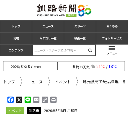
トップ
ニュース
スポーツ
おくやみ
地域
カテゴリ一覧
紙面一覧
フォトサービス
コンテンツ
08
07
21℃
18℃
/
/
/
2026
釧路の天気
金曜日
地元食材で絶品料理 釧
トップ
ニュース
イベント
F
X
L
E
C
P
a
i
m
o
r
イベント
釧路市
2026年6月8日 月曜日
c
n
a
p
i
e
e
i
y
n
b
l
L
t