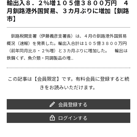
輸出入８．２％増１０５億３８００万円 ４
o
i
月釧路港外国貿易、３カ月ぶりに増加【釧路
o
n
k
k
市】
釧路税関支署（伊藤義彦支署長）は、４月の釧路港外国貿易
概況（速報）を発表した。輸出入合計は１０５億３８００万円
（前年同月比８・２％増）と３カ月ぶりに増加した。 輸出は
鉄鋼くず、魚介類・同調製品の増...
この記事は【会員限定】です。有料会員に登録すると続
きをお読みいただけます。
会員登録する
ログインする