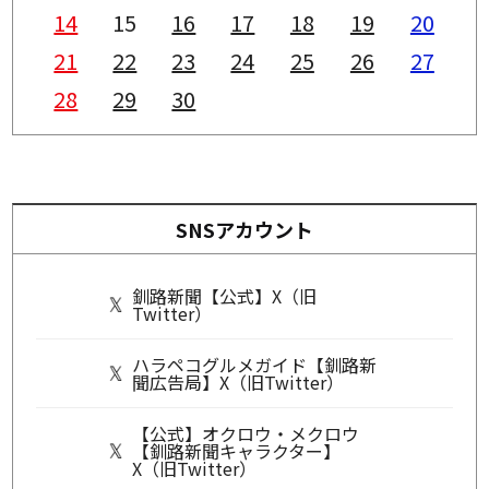
14
15
16
17
18
19
20
21
22
23
24
25
26
27
28
29
30
SNSアカウント
釧路新聞【公式】X（旧
Twitter）
ハラペコグルメガイド【釧路新
聞広告局】X（旧Twitter）
【公式】オクロウ・メクロウ
【釧路新聞キャラクター】
X（旧Twitter）