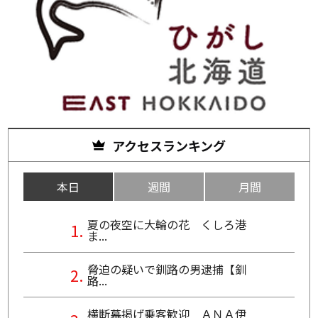
アクセスランキング
本日
週間
月間
夏の夜空に大輪の花 くしろ港
ま...
脅迫の疑いで釧路の男逮捕【釧
路...
横断幕掲げ乗客歓迎 ＡＮＡ伊