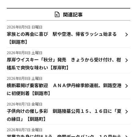
関連記事
2026年8月9日 日曜日
家族との再会に喜び 駅や空港、帰省ラッシュ始まる
【釧路市】
2026年8月8日 土曜日
厚岸ウイスキー「秋分」発売 きょうから受け付け、柑
橘系で爽快な味わい【厚岸町】
2026年8月8日 土曜日
横断幕掲げ乗客歓迎 ＡＮＡ伊丹線季節運航、釧路空港
に初便到着【釧路市】
2026年8月7日 金曜日
子供向けの催し多彩 釧路陵墓公苑１５、１６日に「夏
の縁日」【釧路町】
2026年8月7日 金曜日
営業力を身に付けよう 帝国データバンク、１０月から