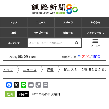
トップ
ニュース
スポーツ
おくやみ
地域
カテゴリ一覧
紙面一覧
フォトサービス
コンテンツ
08
09
21℃
15℃
/
/
/
2026
釧路の天気
日曜日
輸出入８．２％増１０５億３
トップ
ニュース
経済
F
X
L
E
C
P
a
i
m
o
r
経済
釧路市
2026年6月9日 火曜日
c
n
a
p
i
e
e
i
y
n
b
l
L
t