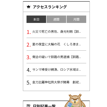
アクセスランキング
本日
週間
月間
火災で死亡の男性、身元判明【釧...
夏の夜空に大輪の花 くしろ港ま...
脅迫の疑いで釧路の男逮捕【釧路...
サンマ棒受け網漁、ロシア水域は...
金刀比羅神社例大祭が開幕 創祀...
日別記事一覧