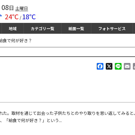
08
月
日
土曜日
24℃
18℃
/
地域
カテゴリ一覧
紙面一覧
フォトサービス
給食で何が好き？
F
X
L
E
a
i
m
c
n
a
e
e
i
b
l
o
o
k
れた。取材を通じて出会った子供たちとのやり取りを思い返してみると
「給食で何が好き？」という...