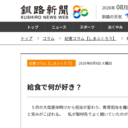
08
2026年
釧路の天気
トップ
ニュース
スポーツ
おくやみ
トップ
コラム
記者コラム【しまふくろう】
記者コラム【しまふくろう】
2026年6月9日 火曜日
給食で何が好き？
５月の大型連休明けから担当が変わり、教育担当を離
と笑みがこぼれる。 私が取材先でよく聞いていたのが、