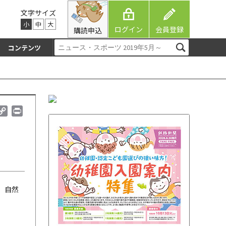
文字サイズ
小
中
大
ログイン
会員登録
購読申込
コンテンツ
C
P
o
r
p
i
y
n
L
t
i
n
k
、自然