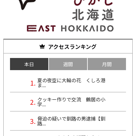
アクセスランキング
本日
週間
月間
夏の夜空に大輪の花 くしろ港
ま...
クッキー作りで交流 鶴居の小
学...
脅迫の疑いで釧路の男逮捕【釧
路...