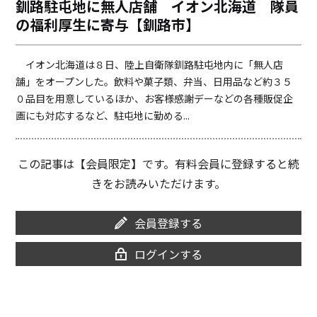
釧路駐屯地に無人店舗 イオン北海道 隊員
o
i
の福利厚生に寄与【釧路市】
o
n
k
k
イオン北海道は８日、陸上自衛隊釧路駐屯地内に「無人店
舗」をオープンした。飲料や菓子類、弁当、日用品など約３５
０品目を用意しているほか、お客様感謝デーなどの各種販促企
画にも対応するなど、駐屯地に勤める...
この記事は【会員限定】です。有料会員に登録すると続
きをお読みいただけます。
会員登録する
ログインする