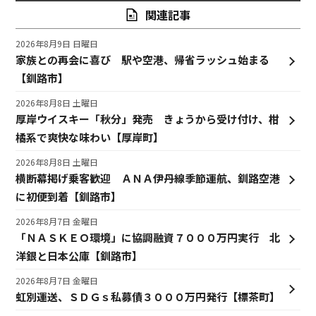
関連記事
2026年8月9日 日曜日
家族との再会に喜び 駅や空港、帰省ラッシュ始まる
【釧路市】
2026年8月8日 土曜日
厚岸ウイスキー「秋分」発売 きょうから受け付け、柑
橘系で爽快な味わい【厚岸町】
2026年8月8日 土曜日
横断幕掲げ乗客歓迎 ＡＮＡ伊丹線季節運航、釧路空港
に初便到着【釧路市】
2026年8月7日 金曜日
「ＮＡＳＫＥＯ環境」に協調融資７０００万円実行 北
洋銀と日本公庫【釧路市】
2026年8月7日 金曜日
虹別運送、ＳＤＧｓ私募債３０００万円発行【標茶町】