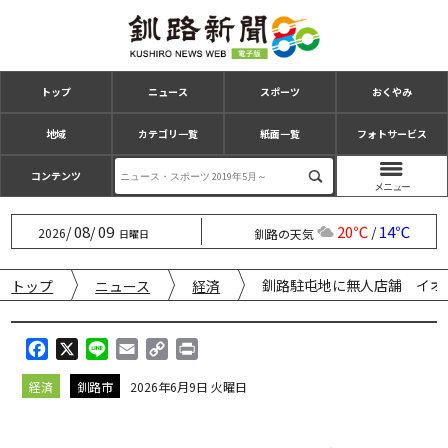
トップ
ニュース
スポーツ
おくやみ
地域
カテゴリ一覧
紙面一覧
フォトサービス
コンテンツ
08
09
20℃
14℃
/
/
/
2026
釧路の天気
日曜日
釧路駐屯地に無人店舗 イオ
トップ
ニュース
経済
F
X
L
E
C
P
a
i
m
o
r
経済
釧路市
2026年6月9日 火曜日
c
n
a
p
i
e
e
i
y
n
b
l
L
t