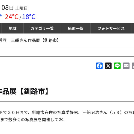
08
月
日
土曜日
24℃
18℃
/
地域
カテゴリ一覧
紙面一覧
フォトサービス
活写 三船さん作品展【釧路市】
F
X
L
E
a
i
m
c
n
a
e
e
i
作品展【釧路市】
b
l
o
o
k
ドで３０日まで、釧路市在住の写真愛好家、三船昭浩さん（５８）の写
で数多くの写真展を開催してお...