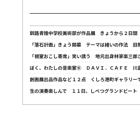
釧路青陵中学校美術部が作品展 きょうから２日間
「落石計画」きょう開幕 テーマは繕いの作法 旧
「根室おこし寄席」笑い誘う 地元出身林家楽三郎
ぼく、わたしの音楽室⑥ ＤＡＶＩ．ＣＡＦＥ 川
創画展出品作品など１２点 くしろ港町ギャラリー
生の演奏楽しんで １１日、しべつグランドビート