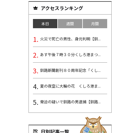
アクセスランキング
本日
週間
月間
火災で死亡の男性、身元判明【釧...
あす午後７時３０分くしろ港まつ...
釧路新聞創刊８０周年記念「くし...
夏の夜空に大輪の花 くしろ港ま...
脅迫の疑いで釧路の男逮捕【釧路...
日別記事一覧