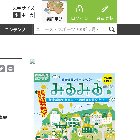
文字サイズ
小
中
大
ログイン
会員登録
購読申込
コンテンツ
C
P
o
r
p
i
y
n
L
t
i
n
k
真展