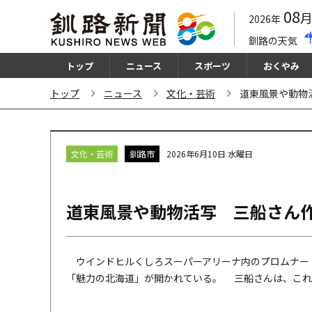
08
2026年
釧路の天気
トップ
ニュース
スポーツ
おくやみ
トップ
ニュース
文化・芸術
道東風景や動物
文化・芸術
釧路市
2026年6月10日 水曜日
道東風景や動物活写 三船さん
ウインドヒルくしろスーパーアリーナ内のプロムナー
「魅力の北海道」が開かれている。 三船さんは、これま