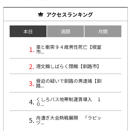
アクセスランキング
本日
週間
月間
車と衝突９４歳男性死亡【根室
市...
港文館しばらく閉館【釧路市】
脅迫の疑いで釧路の男逮捕【釧
路...
くしろバス地帯制運賃導入 １
０...
舟漕ぎ大会熱戦展開 「ラピッ
ヅ...