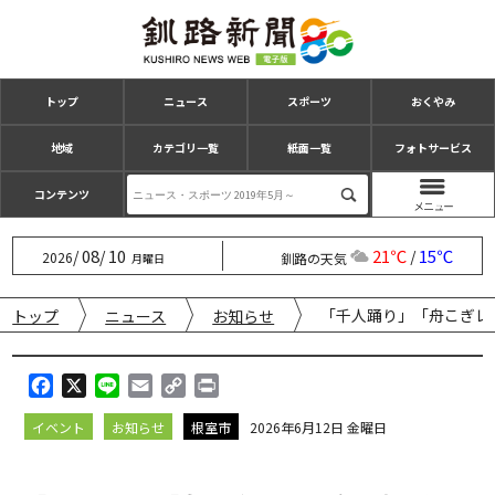
トップ
ニュース
スポーツ
おくやみ
地域
カテゴリ一覧
紙面一覧
フォトサービス
コンテンツ
08
10
21℃
15℃
/
/
/
2026
釧路の天気
月曜日
「千人踊り」「舟こぎレ
トップ
ニュース
お知らせ
F
X
L
E
C
P
a
i
m
o
r
イベント
お知らせ
根室市
2026年6月12日 金曜日
c
n
a
p
i
e
e
i
y
n
b
l
L
t