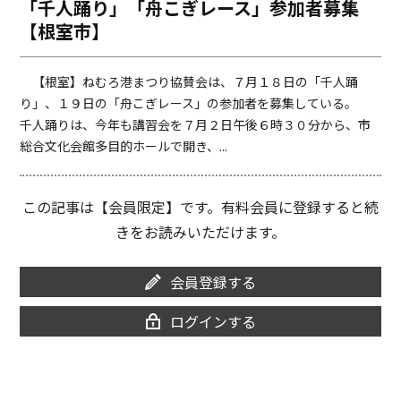
「千人踊り」「舟こぎレース」参加者募集
o
i
【根室市】
o
n
k
k
【根室】ねむろ港まつり協賛会は、７月１８日の「千人踊
り」、１９日の「舟こぎレース」の参加者を募集している。
千人踊りは、今年も講習会を７月２日午後６時３０分から、市
総合文化会館多目的ホールで開き、...
この記事は【会員限定】です。有料会員に登録すると続
きをお読みいただけます。
会員登録する
ログインする