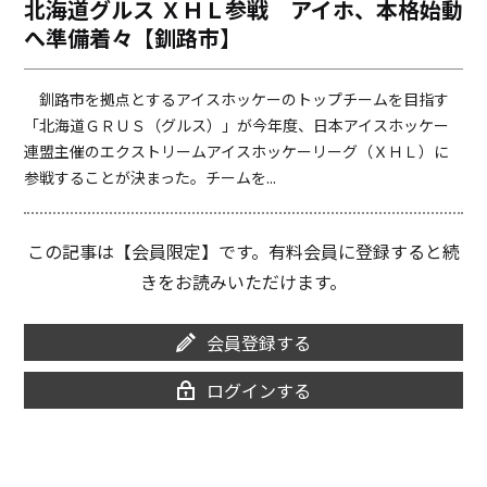
北海道グルス ＸＨＬ参戦 アイホ、本格始動
o
i
へ準備着々【釧路市】
o
n
k
k
釧路市を拠点とするアイスホッケーのトップチームを目指す
「北海道ＧＲＵＳ（グルス）」が今年度、日本アイスホッケー
連盟主催のエクストリームアイスホッケーリーグ（ＸＨＬ）に
参戦することが決まった。チームを...
この記事は【会員限定】です。有料会員に登録すると続
きをお読みいただけます。
会員登録する
ログインする