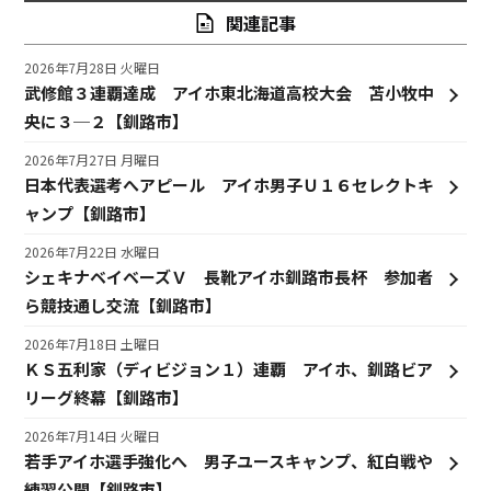
関連記事
2026年7月28日 火曜日
武修館３連覇達成 アイホ東北海道高校大会 苫小牧中
央に３─２【釧路市】
2026年7月27日 月曜日
日本代表選考へアピール アイホ男子Ｕ１６セレクトキ
ャンプ【釧路市】
2026年7月22日 水曜日
シェキナベイベーズＶ 長靴アイホ釧路市長杯 参加者
ら競技通し交流【釧路市】
2026年7月18日 土曜日
ＫＳ五利家（ディビジョン１）連覇 アイホ、釧路ビア
リーグ終幕【釧路市】
2026年7月14日 火曜日
若手アイホ選手強化へ 男子ユースキャンプ、紅白戦や
練習公開【釧路市】