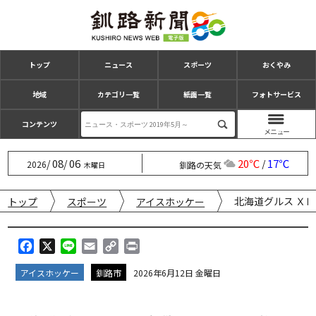
トップ
ニュース
スポーツ
おくやみ
地域
カテゴリ一覧
紙面一覧
フォトサービス
コンテンツ
08
06
20℃
17℃
/
/
/
2026
釧路の天気
木曜日
北海道グルス Ｘ
トップ
スポーツ
アイスホッケー
F
X
L
E
C
P
a
i
m
o
r
アイスホッケー
釧路市
2026年6月12日 金曜日
c
n
a
p
i
e
e
i
y
n
b
l
L
t