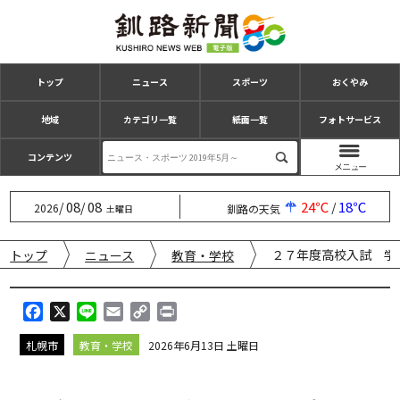
トップ
ニュース
スポーツ
おくやみ
地域
カテゴリ一覧
紙面一覧
フォトサービス
コンテンツ
08
08
24℃
18℃
/
/
/
2026
釧路の天気
土曜日
２７年度高校入試 学
トップ
ニュース
教育・学校
F
X
L
E
C
P
a
i
m
o
r
札幌市
教育・学校
2026年6月13日 土曜日
c
n
a
p
i
e
e
i
y
n
b
l
L
t