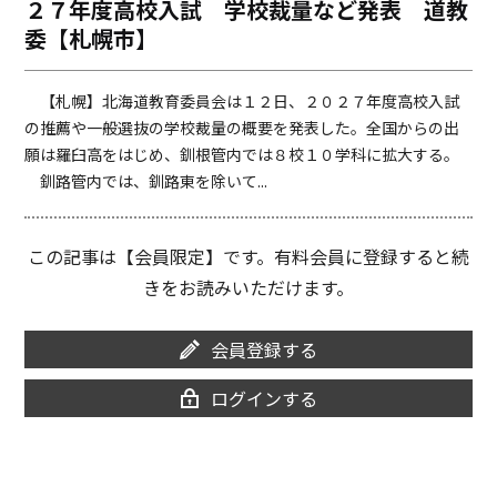
２７年度高校入試 学校裁量など発表 道教
o
i
委【札幌市】
o
n
k
k
【札幌】北海道教育委員会は１２日、２０２７年度高校入試
の推薦や一般選抜の学校裁量の概要を発表した。全国からの出
願は羅臼高をはじめ、釧根管内では８校１０学科に拡大する。
釧路管内では、釧路東を除いて...
この記事は【会員限定】です。有料会員に登録すると続
きをお読みいただけます。
会員登録する
ログインする