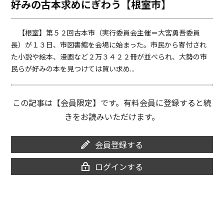
好みの古本求めにぎわう【根室市】
o
i
o
n
k
k
【根室】第５２回古本市（実行委員会主催＝大宮勇吾委員
長）が１３日、市図書館を会場に始まった。市民から寄付され
た小説や絵本、漫画など２万３４２２冊が並べられ、大勢の市
民らが好みの本を見つけては買い求め...
この記事は【会員限定】です。有料会員に登録すると続
きをお読みいただけます。
会員登録する
ログインする