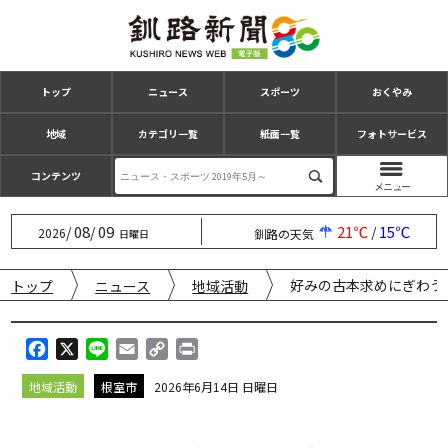
トップ
ニュース
スポーツ
おくやみ
地域
カテゴリ一覧
紙面一覧
フォトサービス
コンテンツ
08
09
21℃
15℃
/
/
/
2026
釧路の天気
日曜日
好みの古本求めにぎわう
トップ
ニュース
地域活動
F
X
L
E
C
P
a
i
m
o
r
地域活動
根室市
2026年6月14日 日曜日
c
n
a
p
i
e
e
i
y
n
b
l
L
t