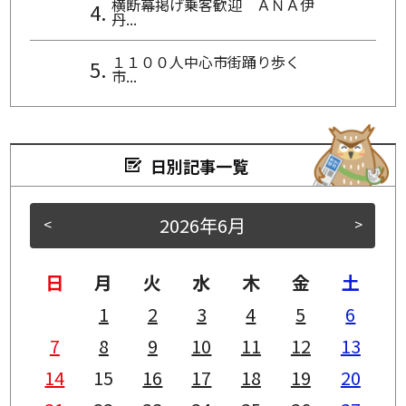
横断幕掲げ乗客歓迎 ＡＮＡ伊
丹...
１１００人中心市街踊り歩く
市...
日別記事一覧
2026年6月
<
>
日
月
火
水
木
金
土
1
2
3
4
5
6
7
8
9
10
11
12
13
14
15
16
17
18
19
20