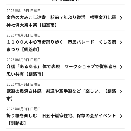
2026年8月9日 日曜日
金色の大みこし巡幸 駅前７年ぶり復活 根室金刀比羅
神社例大祭本祭【根室市】
2026年8月9日 日曜日
１１００人中心市街踊り歩く 市民パレード くしろ港
まつり【釧路市】
2026年8月9日 日曜日
介護「あるある」 体で表現 ワークショップで従事者ら
思い共有【釧路市】
2026年8月9日 日曜日
武道の奥深さ体感 剣道や空手道など「楽しい」【釧路
市】
2026年8月9日 日曜日
折り紙を楽しむ 旧五十嵐家住宅、保存の会がイベント
【釧路市】