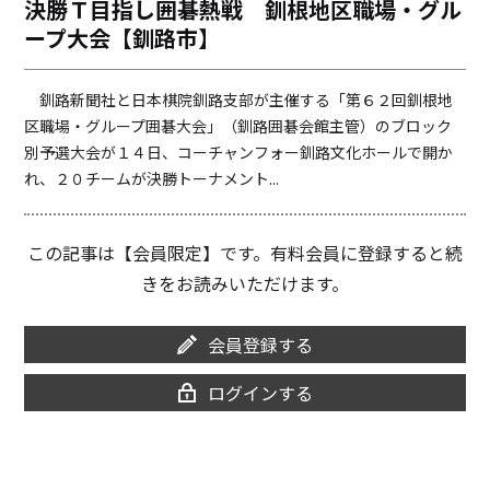
決勝Ｔ目指し囲碁熱戦 釧根地区職場・グル
o
i
ープ大会【釧路市】
o
n
k
k
釧路新聞社と日本棋院釧路支部が主催する「第６２回釧根地
区職場・グループ囲碁大会」（釧路囲碁会館主管）のブロック
別予選大会が１４日、コーチャンフォー釧路文化ホールで開か
れ、２０チームが決勝トーナメント...
この記事は【会員限定】です。有料会員に登録すると続
きをお読みいただけます。
会員登録する
ログインする