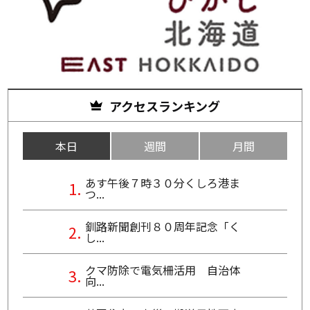
アクセスランキング
本日
週間
月間
あす午後７時３０分くしろ港ま
つ...
釧路新聞創刊８０周年記念「く
し...
クマ防除で電気柵活用 自治体
向...