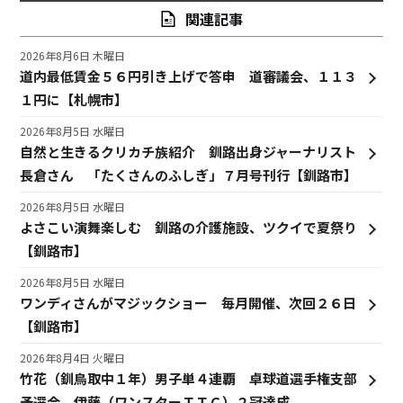
関連記事
2026年8月6日 木曜日
道内最低賃金５６円引き上げで答申 道審議会、１１３
１円に【札幌市】
2026年8月5日 水曜日
自然と生きるクリカチ族紹介 釧路出身ジャーナリスト
長倉さん 「たくさんのふしぎ」７月号刊行【釧路市】
2026年8月5日 水曜日
よさこい演舞楽しむ 釧路の介護施設、ツクイで夏祭り
【釧路市】
2026年8月5日 水曜日
ワンディさんがマジックショー 毎月開催、次回２６日
【釧路市】
2026年8月4日 火曜日
竹花（釧鳥取中１年）男子単４連覇 卓球道選手権支部
予選会、伊藤（ワンスターＴＴＣ）２冠達成