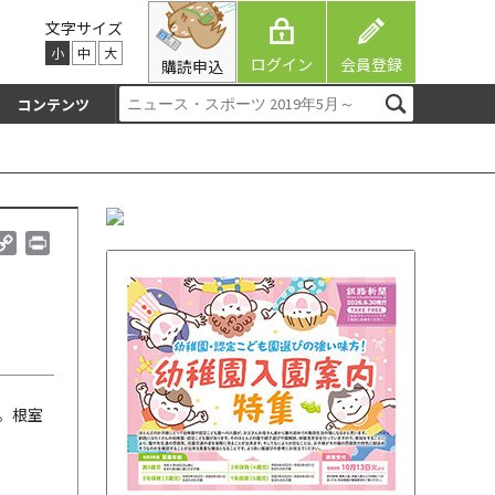
文字サイズ
小
中
大
ログイン
会員登録
購読申込
コンテンツ
C
P
o
r
p
i
y
n
L
t
i
n
k
。根室