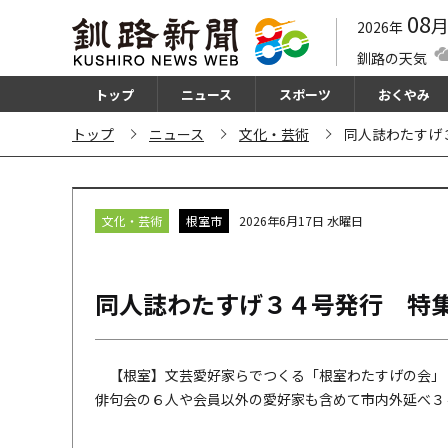
08
2026年
釧路の天気
トップ
ニュース
スポーツ
おくやみ
トップ
ニュース
文化・芸術
同人誌わたすげ
文化・芸術
根室市
2026年6月17日 水曜日
同人誌わたすげ３４号発行 特
【根室】文芸愛好家らでつくる「根室わたすげの会」
俳句会の６人や会員以外の愛好家も含めて市内外延べ３４