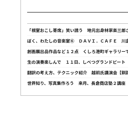
「根室おこし寄席」笑い誘う 地元出身林家楽三郎
ぼく、わたしの音楽室⑥ ＤＡＶＩ．ＣＡＦＥ 川
創画展出品作品など１２点 くしろ港町ギャラリー
生の演奏楽しんで １１日、しべつグランドビート
翻訳の考え方、テクニック紹介 越前氏講演会【釧
世界知り、写真集作ろう 来月、長倉商店塾２講座