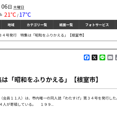
06
月
日
木曜日
21℃
17℃
/
地域
カテゴリ一覧
紙面一覧
フォトサービス
３４号発行 特集は「昭和をふりかえる」【根室市】
F
X
L
E
a
i
m
c
n
a
e
e
i
集は「昭和をふりかえる」【根室市】
b
l
o
o
k
（会員１１人）は、市内唯一の同人誌「わたすげ」第３４号を発行した
人が寄稿している。 １９９...