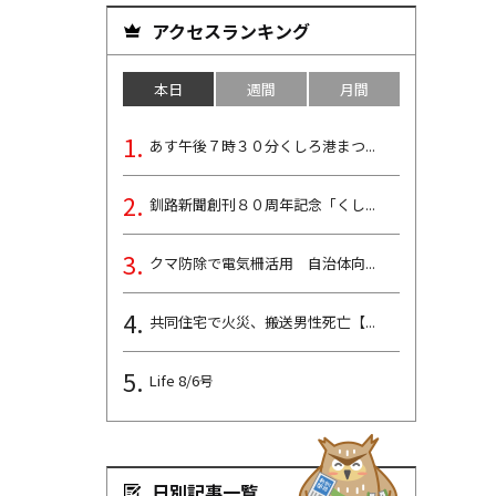
アクセスランキング
本日
週間
月間
あす午後７時３０分くしろ港まつ...
釧路新聞創刊８０周年記念「くし...
クマ防除で電気柵活用 自治体向...
共同住宅で火災、搬送男性死亡【...
Life 8/6号
日別記事一覧