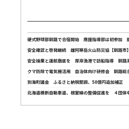
硬式野球部釧路で合宿開始 應援指導部は初参加 
安全確認と啓発継続 雌阿寒岳火山防災協【釧路市
安全操業と運航徹底を 厚岸漁港で訪船指導 釧路
クマ防除で電気柵活用 自治体向け研修会 釧路総
別海町議会 ふるさと納税堅調、50億円追加補正 
北海道横断自動車道、根室線の整備促進を ４団体