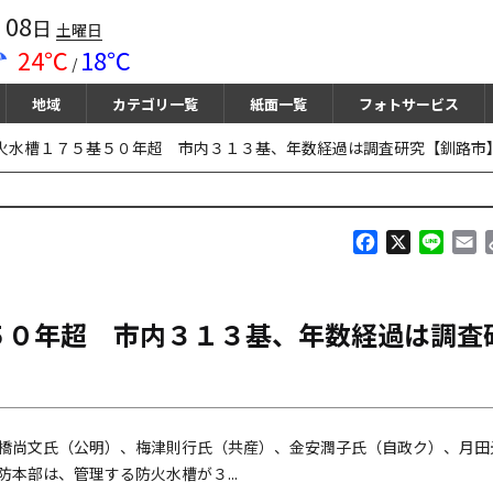
08
月
日
土曜日
24℃
18℃
/
地域
カテゴリ一覧
紙面一覧
フォトサービス
火水槽１７５基５０年超 市内３１３基、年数経過は調査研究【釧路市
F
X
L
E
a
i
m
c
n
a
e
e
i
５０年超 市内３１３基、年数経過は調査
b
l
o
o
k
橋尚文氏（公明）、梅津則行氏（共産）、金安潤子氏（自政ク）、月田
本部は、管理する防火水槽が３...