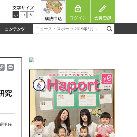
文字サイズ
小
中
大
ログイン
会員登録
購読申込
コンテンツ
】
C
P
o
r
p
i
y
n
研究
L
t
i
n
k
光明氏