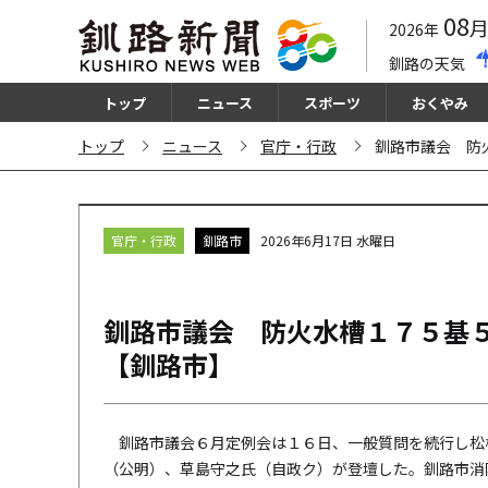
08
2026年
釧路の天気
トップ
ニュース
スポーツ
おくやみ
トップ
ニュース
官庁・行政
釧路市議会 防
官庁・行政
釧路市
2026年6月17日 水曜日
釧路市議会 防火水槽１７５基
【釧路市】
釧路市議会６月定例会は１６日、一般質問を続行し松
（公明）、草島守之氏（自政ク）が登壇した。釧路市消防