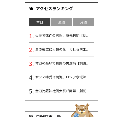
アクセスランキング
本日
週間
月間
火災で死亡の男性、身元判明【釧...
夏の夜空に大輪の花 くしろ港ま...
脅迫の疑いで釧路の男逮捕【釧路...
サンマ棒受け網漁、ロシア水域は...
金刀比羅神社例大祭が開幕 創祀...
日別記事一覧