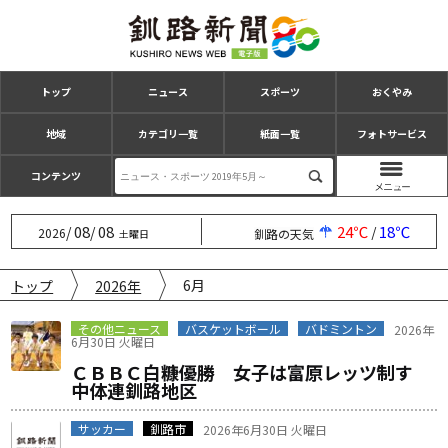
トップ
ニュース
スポーツ
おくやみ
地域
カテゴリ一覧
紙面一覧
フォトサービス
コンテンツ
08
08
24℃
18℃
/
/
/
2026
釧路の天気
土曜日
6月
トップ
2026年
その他ニュース
バスケットボール
バドミントン
2026年
6月30日 火曜日
ＣＢＢＣ白糠優勝 女子は富原レッツ制す
中体連釧路地区
サッカー
釧路市
2026年6月30日 火曜日