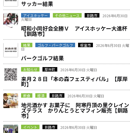
サッカー結果
アイスホッケー
その他ニュース
釧路市
2026年6月30日
火曜日
昭和小同好会全勝Ｖ アイスホッケー大進杯
【釧路市】
結果
ゴルフ・パークゴルフ
根室市
2026年6月30日 火曜
日
パークゴルフ結果
お知らせ
厚岸町
2026年6月30日 火曜日
来月２８日「本の森フェスティバル」【厚岸
町】
飲食
経済
釧路市
2026年6月30日 火曜日
地元酒かす お菓子に 阿寒丹頂の里クレイン
ズテラス かりんとうとマフィン販売【釧路
市】
イベント
釧路市
2026年6月30日 火曜日