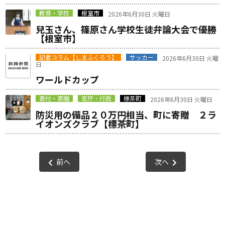
教育・学校
根室市
2026年6月30日 火曜日
兒玉さん、篠原さん学校生徒弁論大会で優勝
【根室市】
記者コラム【しまふくろう】
サッカー
2026年6月30日 火曜
日
ワールドカップ
寄付・寄贈
官庁・行政
標茶町
2026年6月30日 火曜日
防災用の備品２０万円相当、町に寄贈 ２ラ
イオンズクラブ【標茶町】
前へ
次へ