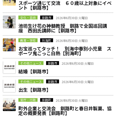
スポーツ通じて交流 ６０歳以上対象にイベ
ント【釧路市】
文化・芸術
釧路市
2026年6月30日 火曜日
池坊生け花の神髄教授 釧路で全国巡回講
座 西田氏講師に【釧路市】
教育・学校
別海町
2026年6月30日 火曜日
お宝巡ってタッチ！ 別海中春別小児童 ス
ポーツ鬼ごっこ白熱【別海町】
その他ニュース
釧路市
2026年6月30日 火曜日
結婚【釧路市】
その他ニュース
釧路市
2026年6月30日 火曜日
出生【釧路市】
官庁・行政
釧路町
2026年6月30日 火曜日
町外企業と交流会 釧路町と春日井製菓、協
定の概要発表【釧路町】