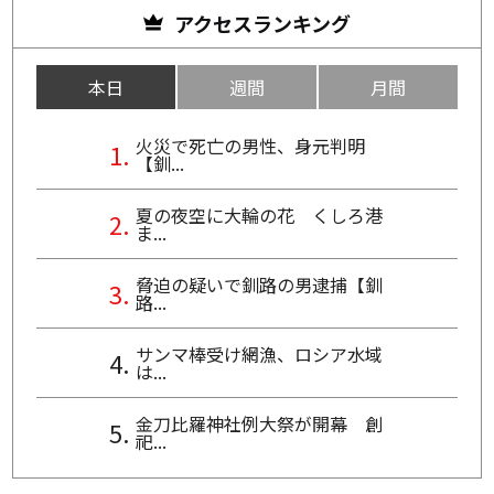
アクセスランキング
本日
週間
月間
火災で死亡の男性、身元判明
【釧...
夏の夜空に大輪の花 くしろ港
ま...
脅迫の疑いで釧路の男逮捕【釧
路...
サンマ棒受け網漁、ロシア水域
は...
金刀比羅神社例大祭が開幕 創
祀...