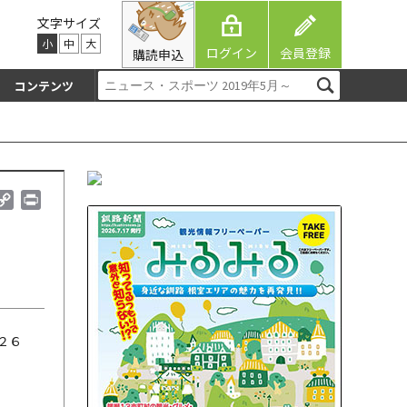
文字サイズ
小
中
大
ログイン
会員登録
購読申込
コンテンツ
C
P
o
r
p
i
y
n
L
t
i
n
k
２６