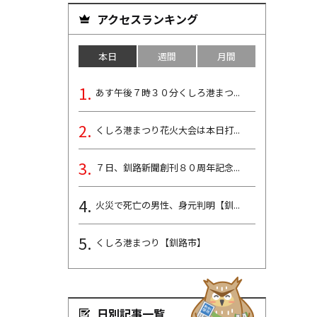
アクセスランキング
本日
週間
月間
あす午後７時３０分くしろ港まつ...
くしろ港まつり花火大会は本日打...
７日、釧路新聞創刊８０周年記念...
火災で死亡の男性、身元判明【釧...
くしろ港まつり【釧路市】
日別記事一覧