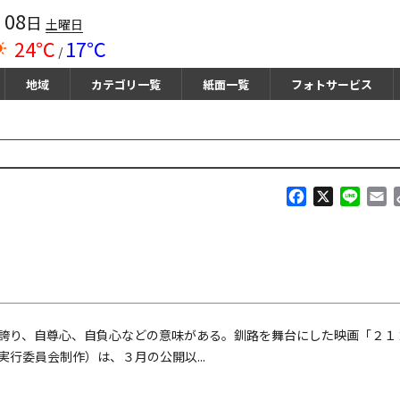
08
月
日
土曜日
24℃
17℃
/
地域
カテゴリ一覧
紙面一覧
フォトサービス
F
X
L
E
a
i
m
c
n
a
e
e
i
b
l
o
o
k
誇り、自尊心、自負心などの意味がある。釧路を舞台にした映画「２１
行委員会制作）は、３月の公開以...